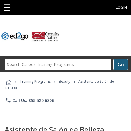
☰
LOGIN
Search
Go
Career
Training
›
›
›
Programs
Training Programs
Beauty
Asistente de Salón de
Belleza
phone
Call Us: 855.520.6806
Asistente de Salón de Belleza