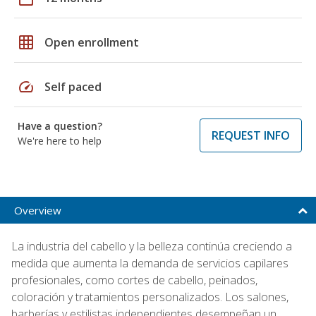
grid_on
Open enrollment
speed
Self paced
Have a question?
REQUEST INFO
We're here to help
Overview
La industria del cabello y la belleza continúa creciendo a
medida que aumenta la demanda de servicios capilares
profesionales, como cortes de cabello, peinados,
coloración y tratamientos personalizados. Los salones,
barberías y estilistas independientes desempeñan un