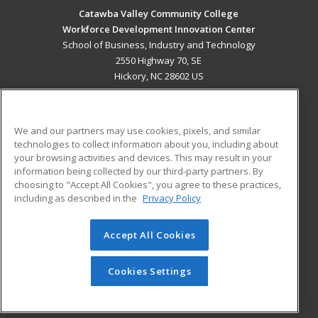
Catawba Valley Community College
Workforce Development Innovation Center
School of Business, Industry and Technology
2550 Highway 70, SE
Hickory, NC 28602 US
MAIN CONTENT
Career Training
We and our partners may use cookies, pixels, and similar
technologies to collect information about you, including about
ADDITIONAL RESOURCES
your browsing activities and devices. This may result in your
information being collected by our third-party partners. By
Military
Student Blog
choosing to "Accept All Cookies", you agree to these practices,
Financial Assistance
including as described in the
Privacy Policy
Help
Accept All Cookies
© 2026 ed2go, a division of Cengage Learning. All rights
reserved. The material on this site cannot be reproduced or
redistributed unless you have obtained prior written
Cookies Settings
permission from Cengage Learning.
Privacy Policy