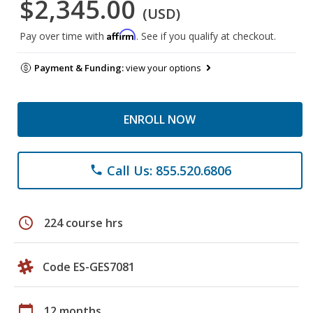
$2,345.00
(USD)
Affirm
Pay over time with
. See if you qualify at checkout.
Payment & Funding:
view your options
ENROLL NOW
Call Us: 855.520.6806
phone
schedule
224 course hrs
Code ES-GES7081
calendar_today
12 months